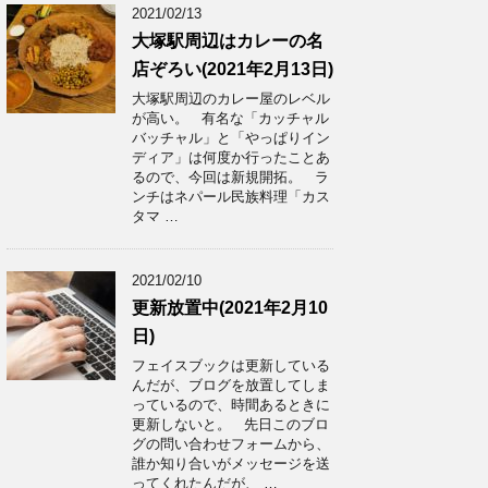
2021/02/13
大塚駅周辺はカレーの名
店ぞろい(2021年2月13日)
大塚駅周辺のカレー屋のレベル
が高い。 有名な「カッチャル
バッチャル」と「やっぱりイン
ディア」は何度か行ったことあ
るので、今回は新規開拓。 ラ
ンチはネパール民族料理「カス
タマ …
2021/02/10
更新放置中(2021年2月10
日)
フェイスブックは更新している
んだが、ブログを放置してしま
っているので、時間あるときに
更新しないと。 先日このブロ
グの問い合わせフォームから、
誰か知り合いがメッセージを送
ってくれたんだが、 …