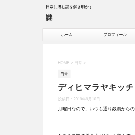
日常に潜む謎を解き明かす
謎
ホーム
プロフィール
HOME
>
日常
>
日常
ディヒマラヤキッチン(
投稿日：
2019年9月10日
月曜日なので、いつも通り銭湯からの