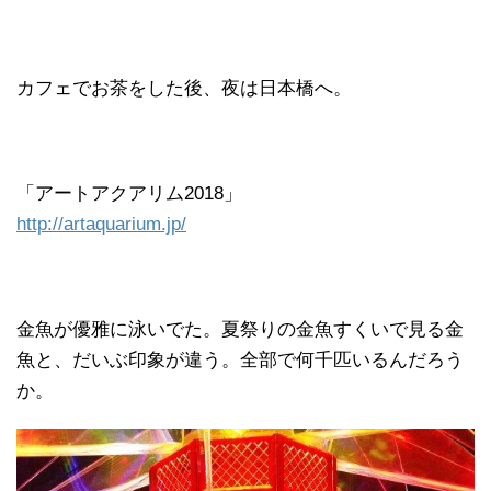
カフェでお茶をした後、夜は日本橋へ。
「アートアクアリム2018」
http://artaquarium.jp/
金魚が優雅に泳いでた。夏祭りの金魚すくいで見る金
魚と、だいぶ印象が違う。全部で何千匹いるんだろう
か。