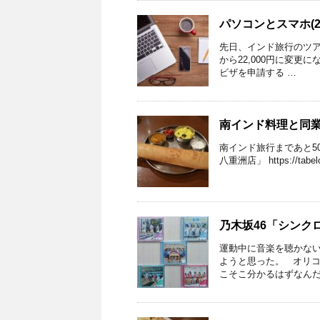
パソコンとスマホ(20
先日、インド旅行のツア
から22,000円に変
ビザを申請する …
南インド料理と同業者
南インド旅行まであと5
八重洲店」 https://tabelo
乃木坂46「シンク
運動中に音楽を聴かな
ようと思った。 オリコ
こそこ分かるはずなんだ