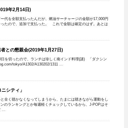
19年2月14日)
ー代を全額支払ったんだが、燃油サーチャージの金額が17,000円
更になったので、追加で支払った。 これで金額は確定のはず。あとは
との懇親会(2019年1月27日)
0日を切ったので、ランチは珍しく南インド料理(謎) 「ダクシン
g.com/tokyo/A1302/A130202/1311 …
ロニシティ」
いと全く聴かなくなってしまうから、たまには聴きながら運動をし
ンのランキングとか毎週軽くチェックしているから、J-POPはそ
 …