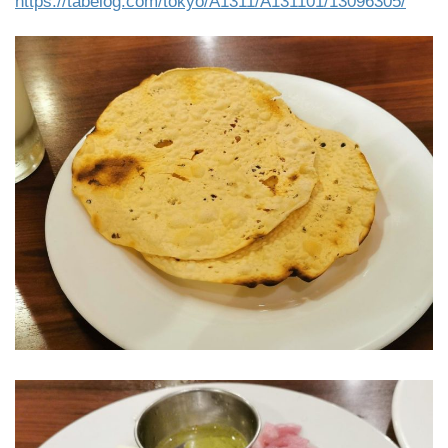
https://tabelog.com/tokyo/A1311/A131101/13096305/