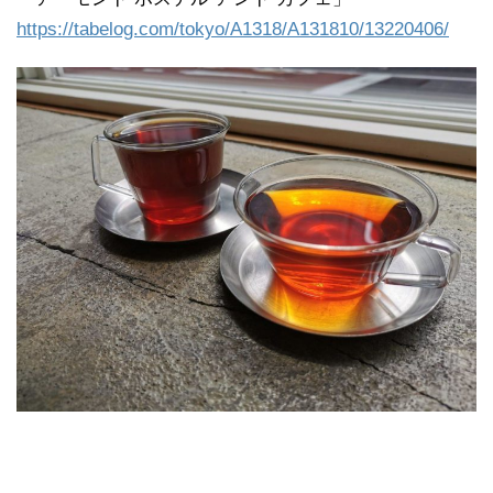
https://tabelog.com/tokyo/A1318/A131810/13220406/