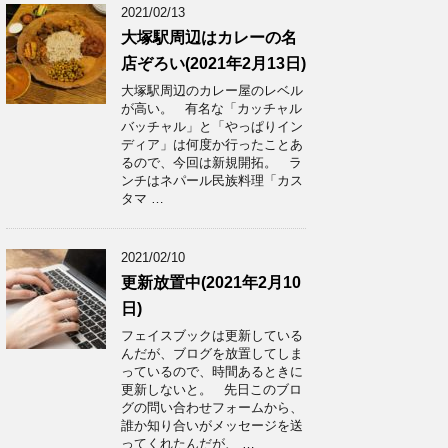
2021/02/13
大塚駅周辺はカレーの名
店ぞろい(2021年2月13日)
大塚駅周辺のカレー屋のレベル
が高い。 有名な「カッチャル
バッチャル」と「やっぱりイン
ディア」は何度か行ったことあ
るので、今回は新規開拓。 ラ
ンチはネパール民族料理「カス
タマ …
2021/02/10
更新放置中(2021年2月10
日)
フェイスブックは更新している
んだが、ブログを放置してしま
っているので、時間あるときに
更新しないと。 先日このブロ
グの問い合わせフォームから、
誰か知り合いがメッセージを送
ってくれたんだが、 …