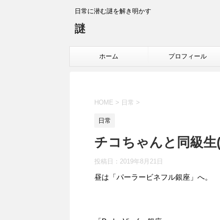
日常に潜む謎を解き明かす
謎
ホーム
プロフィール
HOME
>
日常
>
日常
チコちゃんと同級生(2
投稿日：
2019年8月21日
昼は「パーラービネフル銀座」へ。