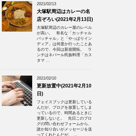
2021/02/13
大塚駅周辺はカレーの名
店ぞろい(2021年2月13日)
大塚駅周辺のカレー屋のレベル
が高い。 有名な「カッチャル
バッチャル」と「やっぱりイン
ディア」は何度か行ったことあ
るので、今回は新規開拓。 ラ
ンチはネパール民族料理「カス
タマ …
2021/02/10
更新放置中(2021年2月10
日)
フェイスブックは更新している
んだが、ブログを放置してしま
っているので、時間あるときに
更新しないと。 先日このブロ
グの問い合わせフォームから、
誰か知り合いがメッセージを送
ってくれたんだが、 …