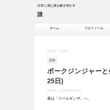
日常に潜む謎を解き明かす
謎
ホーム
プロフィール
HOME
>
日常
>
日常
ポークジンジャーと生
25日)
投稿日：
2019年5月27日
昼は「リールギンザ」へ。