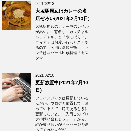
2021/02/13
大塚駅周辺はカレーの名
店ぞろい(2021年2月13日)
大塚駅周辺のカレー屋のレベル
が高い。 有名な「カッチャル
バッチャル」と「やっぱりイン
ディア」は何度か行ったことあ
るので、今回は新規開拓。 ラ
ンチはネパール民族料理「カス
タマ …
2021/02/10
更新放置中(2021年2月10
日)
フェイスブックは更新している
んだが、ブログを放置してしま
っているので、時間あるときに
更新しないと。 先日このブロ
グの問い合わせフォームから、
誰か知り合いがメッセージを送
ってくれたんだが、 …