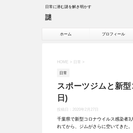
日常に潜む謎を解き明かす
謎
ホーム
プロフィール
HOME
>
日常
>
日常
スポーツジムと新型コ
日)
投稿日：
2020年2月27日
千葉県で新型コロナウイルス感染者3
れてから、ジムがさらに空いてきた。